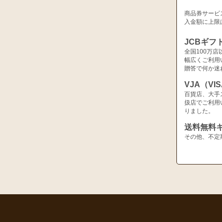
商品券サービ
入金額に上限
JCBギフ
全国100万
幅広くご利用
贈答で何か迷
VJA（V
百貨店、大手
扱店でご利用
りました。
送料無料
その他、不定