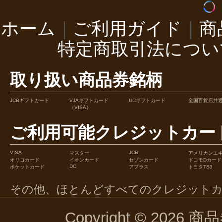
ホーム
｜
ご利用ガイド
｜
商
特定商取引法につい
取り扱い商品券銘柄
JCBギフトカード
VJAギフトカード
UCギフトカード
全国百貨店共
（VISA）
ご利用可能クレジットカー
VISA
JCB
マスター
アメリカンエ
オリコカード
イオンカード
セゾンカード
ドコモDカード
DC
ポケットカード
アプラス
トヨタTS3
その他、ほとんどすべてのクレジット
Copyright © 2026 商品