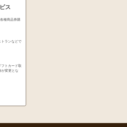
ービス
、各種商品券購
ストランなどで
ギフトカード取
称が変更とな