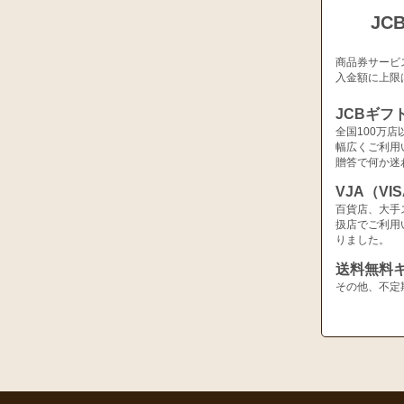
JC
商品券サービ
入金額に上限
JCBギフ
全国100万
幅広くご利用
贈答で何か迷
VJA（V
百貨店、大手
扱店でご利用
りました。
送料無料
その他、不定