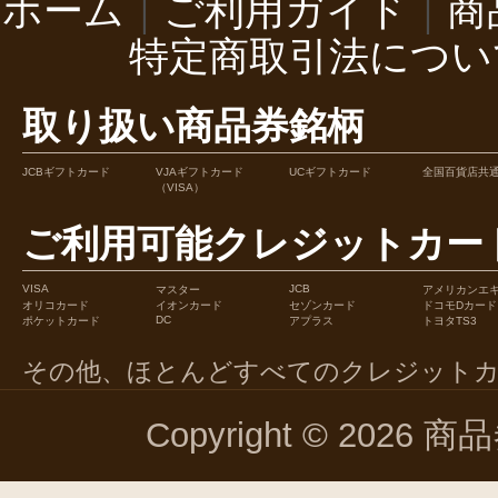
ホーム
｜
ご利用ガイド
｜
商
特定商取引法につい
取り扱い商品券銘柄
JCBギフトカード
VJAギフトカード
UCギフトカード
全国百貨店共
（VISA）
ご利用可能クレジットカー
VISA
JCB
マスター
アメリカンエ
オリコカード
イオンカード
セゾンカード
ドコモDカード
DC
ポケットカード
アプラス
トヨタTS3
その他、ほとんどすべてのクレジット
Copyright © 2026 商品