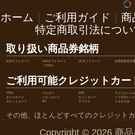
ホーム
｜
ご利用ガイド
｜
商
特定商取引法につい
取り扱い商品券銘柄
JCBギフトカード
VJAギフトカード
UCギフトカード
全国百貨店共
（VISA）
ご利用可能クレジットカー
VISA
JCB
マスター
アメリカンエ
オリコカード
イオンカード
セゾンカード
ドコモDカード
DC
ポケットカード
アプラス
トヨタTS3
その他、ほとんどすべてのクレジット
Copyright © 2026 商品