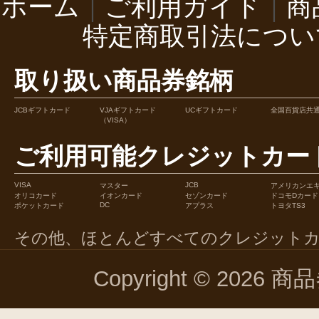
ホーム
｜
ご利用ガイド
｜
商
特定商取引法につい
取り扱い商品券銘柄
JCBギフトカード
VJAギフトカード
UCギフトカード
全国百貨店共
（VISA）
ご利用可能クレジットカー
VISA
JCB
マスター
アメリカンエ
オリコカード
イオンカード
セゾンカード
ドコモDカード
DC
ポケットカード
アプラス
トヨタTS3
その他、ほとんどすべてのクレジット
Copyright © 2026 商品