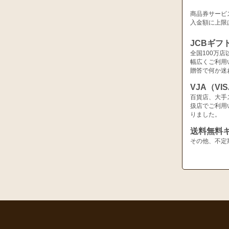
商品券サービ
入金額に上限
JCBギフ
全国100万
幅広くご利用
贈答で何か迷
VJA（V
百貨店、大手
扱店でご利用
りました。
送料無料
その他、不定