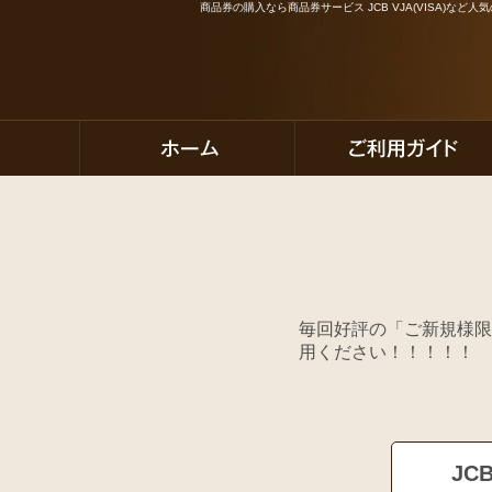
商品券の購入なら商品券サービス JCB VJA(VISA)な
毎回好評の「ご新規様限
用ください！！！！！
JC