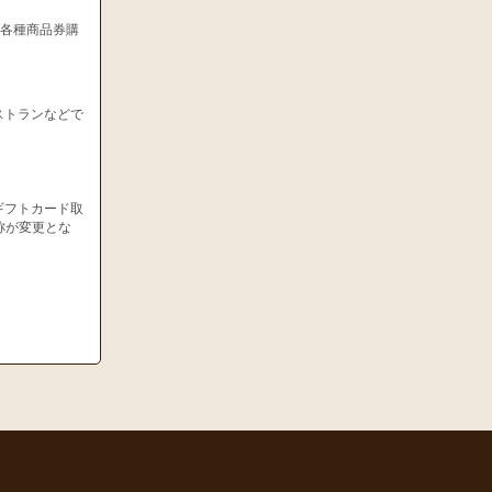
、各種商品券購
ストランなどで
ギフトカード取
称が変更とな